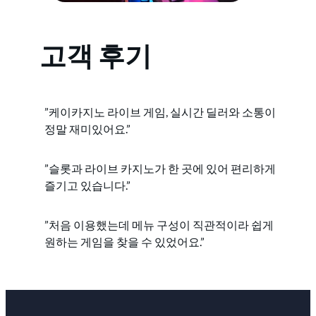
고객 후기
”케이카지노 라이브 게임, 실시간 딜러와 소통이
정말 재미있어요.”
”슬롯과 라이브 카지노가 한 곳에 있어 편리하게
즐기고 있습니다.”
”처음 이용했는데 메뉴 구성이 직관적이라 쉽게
원하는 게임을 찾을 수 있었어요.”