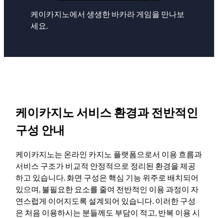
케이카지노에서 생생한 바카라 게임을 만나보
세요.
케이카지노 서비스 환경과 전반적인
구성 안내
케이카지노는 온라인 카지노 플랫폼으로서 이용 흐름과
서비스 구조가 비교적 안정적으로 정리된 환경을 제공
하고 있습니다. 화면 구성은 핵심 기능 위주로 배치되어
있으며, 불필요한 요소를 줄여 전반적인 이용 과정이 자
연스럽게 이어지도록 설계되어 있습니다. 이러한 구성
은 처음 이용하시는 분들께도 부담이 적고, 반복 이용 시