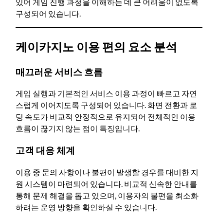
있어 게임 진행 과정을 이해하는 데 큰 어려움이 없도록
구성되어 있습니다.
케이카지노 이용 편의 요소 분석
매끄러운 서비스 흐름
게임 실행과 기본적인 서비스 이용 과정이 빠르고 자연
스럽게 이어지도록 구성되어 있습니다. 화면 전환과 로
딩 속도가 비교적 안정적으로 유지되어 전체적인 이용
흐름이 끊기지 않는 점이 특징입니다.
고객 대응 체계
이용 중 문의 사항이나 불편이 발생할 경우를 대비한 지
원 시스템이 마련되어 있습니다. 비교적 신속한 안내를
통해 문제 해결을 돕고 있으며, 이용자의 불편을 최소화
하려는 운영 방향을 확인하실 수 있습니다.