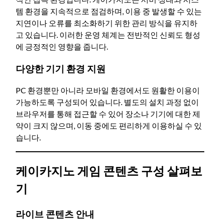
템 환경을 지속적으로 점검하며, 이용 중 발생할 수 있는
지연이나 오류를 최소화하기 위한 관리 방식을 유지하
고 있습니다. 이러한 운영 체계는 전반적인 신뢰도 형성
에 긍정적인 영향을 줍니다.
다양한 기기 환경 지원
PC 환경뿐만 아니라 모바일 환경에서도 원활한 이용이
가능하도록 구성되어 있습니다. 별도의 설치 과정 없이
브라우저를 통해 접근할 수 있어 장소나 기기에 대한 제
약이 크지 않으며, 이동 중에도 편리하게 이용하실 수 있
습니다.
케이카지노 게임 콘텐츠 구성 살펴보
기
라이브 콘텐츠 안내